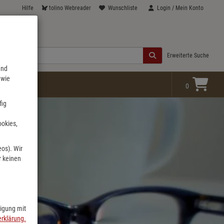
Hilfe
tolino Webreader
Wunschliste
Login / Mein Konto
Erweiterte Suche
end
 wie
0
fig
ookies,
eos). Wir
r keinen
ligung mit
rklärung.