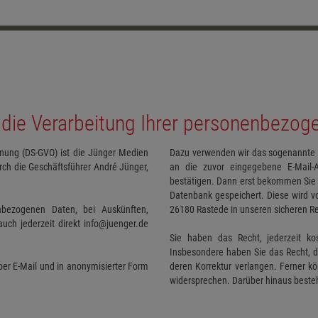
die Verarbeitung Ihrer personenbezog
dnung (DS-GVO) ist die Jünger Medien
Dazu verwenden wir das sogenannte Do
ch die Geschäftsführer André Jünger,
an die zuvor eingegebene E-Mail
bestätigen. Dann erst bekommen Sie d
Datenbank gespeichert. Diese wird v
nbezogenen Daten, bei Auskünften,
26180 Rastede in unseren sicheren R
uch jederzeit direkt info@juenger.de
Sie haben das Recht, jederzeit ko
Insbesondere haben Sie das Recht, d
per E-Mail und in anonymisierter Form
deren Korrektur verlangen. Ferner k
widersprechen. Darüber hinaus besteh