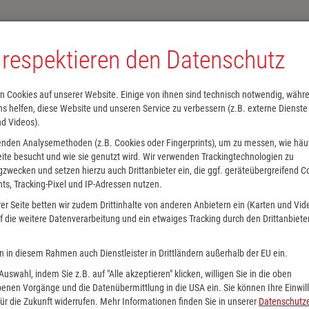
 respektieren den Datenschutz
n Cookies auf unserer Website. Einige von ihnen sind technisch notwendig, währ
s helfen, diese Website und unseren Service zu verbessern (z.B. externe Dienste
Kalender
Lesesommer
Spielwaren
Alle Kategorien
nd Videos).
enden Analysemethoden (z.B. Cookies oder Fingerprints), um zu messen, wie häu
ite besucht und wie sie genutzt wird. Wir verwenden Trackingtechnologien zu
zwecken und setzen hierzu auch Drittanbieter ein, die ggf. geräteübergreifend C
nts, Tracking-Pixel und IP-Adressen nutzen.
er Seite betten wir zudem Drittinhalte von anderen Anbietern ein (Karten und Vid
 die weitere Datenverarbeitung und ein etwaiges Tracking durch den Drittanbiete
n in diesem Rahmen auch Dienstleister in Drittländern außerhalb der EU ein.
 Auswahl, indem Sie z.B. auf "Alle akzeptieren" klicken, willigen Sie in die oben
enen Vorgänge und die Datenübermittlung in die USA ein. Sie können Ihre Einwil
ür die Zukunft widerrufen. Mehr Informationen finden Sie in unserer
Datenschutze