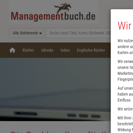
Wir
Alle Sortimente
Wir nutze
andere un
Bücher
eBooks
tolino
Englische Bücher
Hörbücher
Karten u
Wir verw
unsere Se
Marketing
Fingerpri
Auf unser
haben auf
Einfluss.
Wir setze
Mit Ihrer
beschrieb
Wirkung f