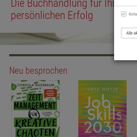
Die Buchhandlung für Ihren be
persönlichen Erfolg
Notw
Alle a
Neu besprochen